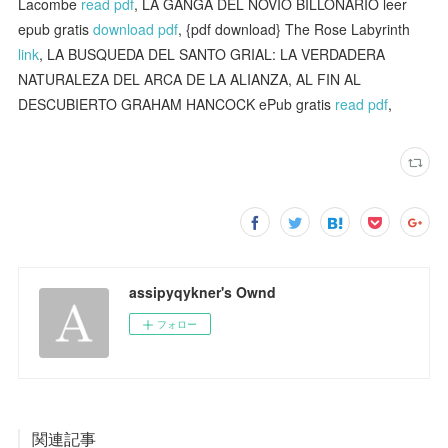
Lacombe
read pdf
, LA GANGA DEL NOVIO BILLONARIO leer
epub gratis
download pdf
, {pdf download} The Rose Labyrinth
link
, LA BUSQUEDA DEL SANTO GRIAL: LA VERDADERA
NATURALEZA DEL ARCA DE LA ALIANZA, AL FIN AL
DESCUBIERTO GRAHAM HANCOCK ePub gratis
read pdf
,
assipyqykner's Ownd
フォロー
関連記事